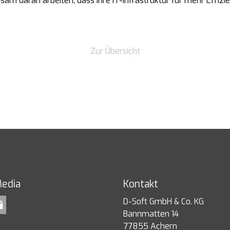
am daran arbeiten, dass Ihre IT-Infrastruktur für mehr Effizie
Zur Übersicht
Media
Kontakt
D-Soft GmbH & Co. KG
Bannmatten 14
77855 Achern