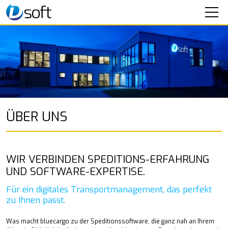
SOFTWARE
SEMINARE
IT-SERVICE
UNTERNEHMEN
ÜBER UNS
Aktuelles
Über uns
Mitarbeiter
WIR VERBINDEN SPEDITIONS-ERFAHRUNG
Karriere
UND SOFTWARE-EXPERTISE.
KONTAKT
Für ein digitales Transportmanagement, das perfekt
zu Ihnen passt.
Was macht bluecargo zu der Speditionssoftware, die ganz nah an Ihrem