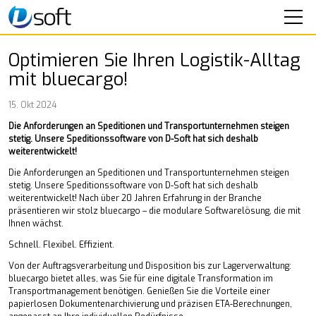
SOFTWARE
Optimieren Sie Ihren Logistik-Alltag
mit bluecargo!
SEMINARE
15. Okt 2024
IT-SERVICE
Die Anforderungen an Speditionen und Transportunternehmen steigen
stetig. Unsere Speditionssoftware von D-Soft hat sich deshalb
UNTERNEHMEN
weiterentwickelt!
Die Anforderungen an Speditionen und Transportunternehmen steigen
Aktuelles
stetig. Unsere Speditionssoftware von D-Soft hat sich deshalb
Über uns
weiterentwickelt! Nach über 20 Jahren Erfahrung in der Branche
präsentieren wir stolz bluecargo – die modulare Softwarelösung, die mit
Mitarbeiter
Ihnen wächst.
Karriere
Schnell. Flexibel. Effizient.
KONTAKT
Von der Auftragsverarbeitung und Disposition bis zur Lagerverwaltung:
bluecargo bietet alles, was Sie für eine digitale Transformation im
Transportmanagement benötigen. Genießen Sie die Vorteile einer
papierlosen Dokumentenarchivierung und präzisen ETA-Berechnungen,