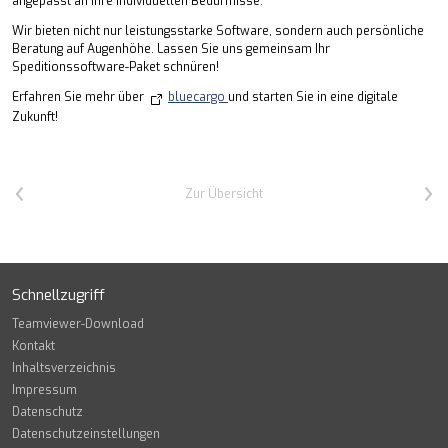
angepasst an Ihre individuellen Bedürfnisse.
Wir bieten nicht nur leistungsstarke Software, sondern auch persönliche
Beratung auf Augenhöhe. Lassen Sie uns gemeinsam Ihr
Speditionssoftware-Paket schnüren!
Erfahren Sie mehr über
bluecargo
und starten Sie in eine digitale
Zukunft!
Vorheriger Artikel
Nächster Artikel
Zur Übersicht
Schnellzugriff
Teamviewer-Download
Kontakt
Inhaltsverzeichnis
Impressum
Datenschutz
Datenschutzeinstellungen