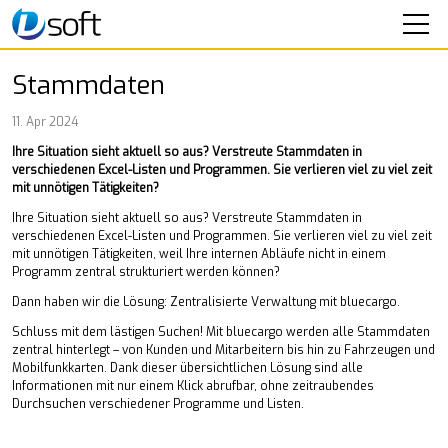
SOFTWARE
Stammdaten
SEMINARE
11. Apr 2024
Ihre Situation sieht aktuell so aus? Verstreute Stammdaten in
IT-SERVICE
verschiedenen Excel-Listen und Programmen. Sie verlieren viel zu viel zeit
mit unnötigen Tätigkeiten?
UNTERNEHMEN
Ihre Situation sieht aktuell so aus? Verstreute Stammdaten in
verschiedenen Excel-Listen und Programmen. Sie verlieren viel zu viel zeit
Aktuelles
mit unnötigen Tätigkeiten, weil Ihre internen Abläufe nicht in einem
Programm zentral strukturiert werden können?
Über uns
Dann haben wir die Lösung: Zentralisierte Verwaltung mit bluecargo.
Mitarbeiter
Karriere
Schluss mit dem lästigen Suchen! Mit bluecargo werden alle Stammdaten
zentral hinterlegt – von Kunden und Mitarbeitern bis hin zu Fahrzeugen und
KONTAKT
Mobilfunkkarten. Dank dieser übersichtlichen Lösung sind alle
Informationen mit nur einem Klick abrufbar, ohne zeitraubendes
Durchsuchen verschiedener Programme und Listen.