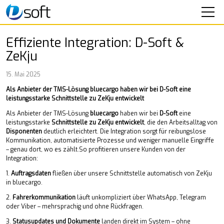
SOFTWARE
Effiziente Integration: D-Soft &
ZeKju
SEMINARE
15. Mai 2025
IT-SERVICE
Als Anbieter der TMS-Lösung bluecargo haben wir bei D-Soft eine
leistungsstarke Schnittstelle zu ZeKju entwickelt
UNTERNEHMEN
Als Anbieter der TMS-Lösung
bluecargo
haben wir bei
D-Soft
eine
leistungsstarke
Schnittstelle zu ZeKju entwickelt
, die den Arbeitsalltag von
Aktuelles
Disponenten
deutlich erleichtert. Die Integration sorgt für reibungslose
Über uns
Kommunikation, automatisierte Prozesse und weniger manuelle Eingriffe
– genau dort, wo es zählt.So profitieren unsere Kunden von der
Mitarbeiter
Integration:
Karriere
1.
Auftragsdaten
fließen über unsere Schnittstelle automatisch von ZeKju
KONTAKT
in bluecargo.
2.
Fahrerkommunikation
läuft unkompliziert über WhatsApp, Telegram
oder Viber – mehrsprachig und ohne Rückfragen.
3.
Statusupdates und Dokumente
landen direkt im System – ohne